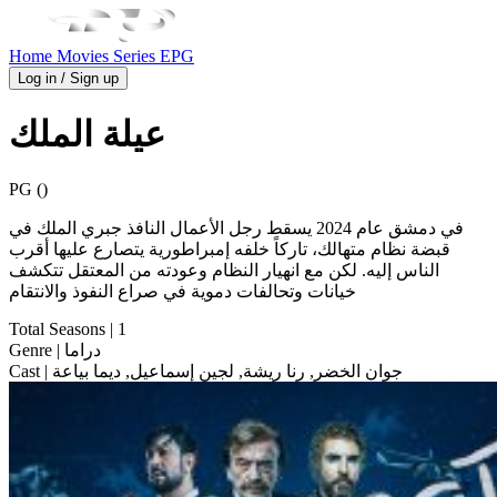
Home
Movies
Series
EPG
Log in / Sign up
عيلة الملك
PG ()
في دمشق عام 2024 يسقط رجل الأعمال النافذ جبري الملك في
قبضة نظام متهالك، تاركاً خلفه إمبراطورية يتصارع عليها أقرب
الناس إليه. لكن مع انهيار النظام وعودته من المعتقل تتكشف
خيانات وتحالفات دموية في صراع النفوذ والانتقام
Total Seasons
| 1
| دراما
Genre
| جوان الخضر, رنا ريشة, لجين إسماعيل, ديما بياعة
Cast