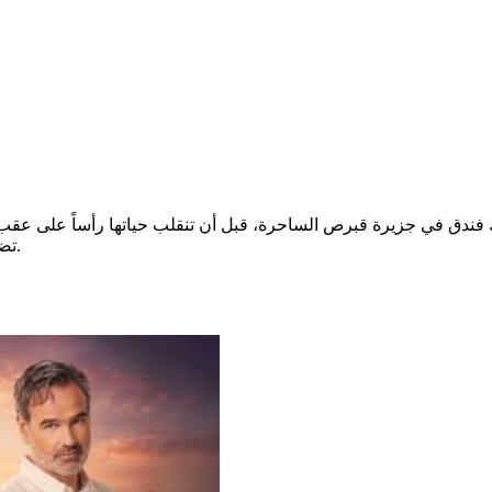
ك فندق في جزيرة قبرص الساحرة، قبل أن تنقلب حياتها رأساً على عقب 
تضطر إلى الاستعانة بزوجها السابق في محاولة لاستعادة حقّها المسلوب.