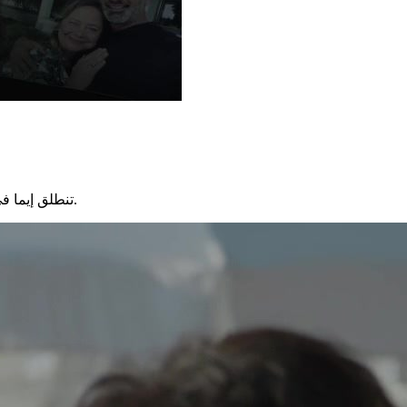
تنطلق إيما في رحلة محفوفة بالمخاطر للعثور على نيكو واستعادة أموالها المفقودة.