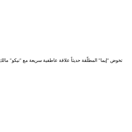
تخوض "إيما" المطلّقة حديثاً علاقة عاطفية سريعة مع "نيكو" مال