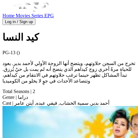
Home
Movies
Series
EPG
Log in / Sign up
كيد النسا
PG-13 ()
تخرج من السجن حلاوتهم، ويتضح أنها الزوجة الأولي لأحمد بدير. يعود
للحياة مرةً أخري زوج كيداهم الذي يتضح أنه لم يمت بل حيٌ يُرزق.
تبدأ المشاكل تظهر حينما ترغب حلاوتهم في الانتقام من كيداهم،
وتتصاعد الأحداث في جوٍ لا يخلو من الكوميديا
Total Seasons
| 2
| دراما
Genre
| أحمد بدير, سمية الخشاب, فيفي عبده, أيتن عامر
Cast