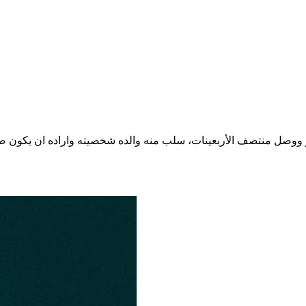
ر ووصل منتصف الأربعينات، سلب منه والده شخصيته واراده ان يكون ص