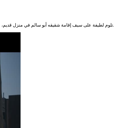
تلوم لطيفة على سيف إقامة شقيقه أبو سالم في منزل قديم، ويعرض سيف على أبو سالم أموال حتى يعود من حيث أتى، في حين يقرر درويش الانتقام من سيف لاستيلاء الأخير على أرض أبو درويش قهرا.