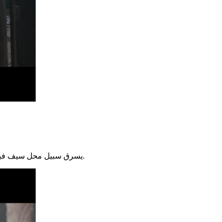
يسرق سبيل محل سيف فيقطع الأخير يده ويطرده من البلدة، ويحاول سيف دفع ولده ضاحي لينتهج نهجه في القمع والظلم، ويمنع سيف - درويش من الالتحاق بأي عمل.