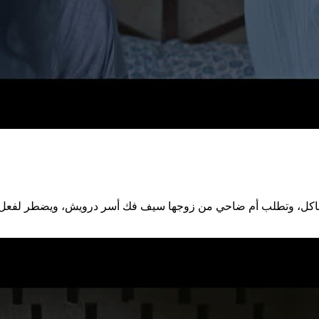
كل، وتطلب أم ضاحي من زوجها سيف فك أسر درويش، ويضطر لفعل ذلك