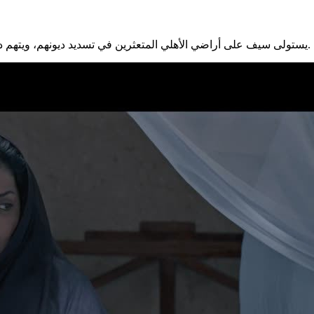
يستولى سيف على أراضي الأهلي المتعثرين في تسديد ديونهم، ويتهم درويش بحرق السفينة، ويحاول دفع ابنه ضاحي لتولي زمام الأمور معه.