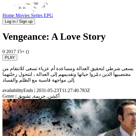
Home
Movies
Series
EPG
Log in / Sign up
Vengeance: A Love Story
0
2017
15+ ()
PLAY
يسعى شرطي لتحقيق العدالة ومساعدة أم عزباء تسعى للانتقام من
مغتصبيها الذين دمّروا حياتها وتقديمهم إلى العدالة ، لتتحول رحلتهما
إلى مواجهة قاسية مع الظلم والفساد.
availabilityEnds
| 2031-05-23T11:27:40.783Z
| أكشن, جريمة, تشويق
Genre