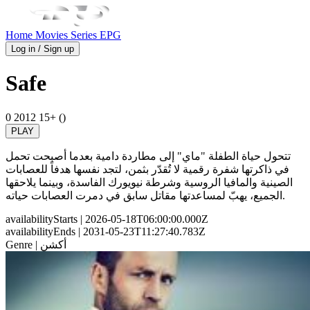
Home
Movies
Series
EPG
Log in / Sign up
Safe
0
2012
15+ ()
PLAY
تتحول حياة الطفلة "ماي" إلى مطاردة دامية بعدما أصبحت تحمل
في ذاكرتها شفرة رقمية لا تُقدّر بثمن، لتجد نفسها هدفاً للعصابات
الصينية والمافيا الروسية وشرطة نيويورك الفاسدة، وبينما يلاحقها
الجميع، يهبّ لمساعدتها مقاتل سابق في دمرت العصابات حياته.
availabilityStarts
| 2026-05-18T06:00:00.000Z
availabilityEnds
| 2031-05-23T11:27:40.783Z
| أكشن
Genre