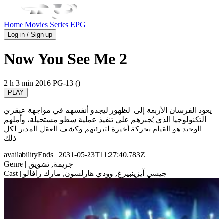
Home
Movies
Series
EPG
Log in / Sign up
Now You See Me 2
2 h 3 min
2016
PG-13 ()
PLAY
يعود الفرسان الأربعة إلى الظهور ليجدو أنفسهم في مواجهة عبقري
التكنولوجيا الذي يُجبرهم على تنفيذ عملية سطو مستحيلة، وأملهم
الوحيد هو القيام بحركة أخيرة لتبرئتهم وكشف العقل المدبر لكل
ذلك
availabilityEnds
| 2031-05-23T11:27:40.783Z
| جريمة, تشويق
Genre
| جيسي آيزينبيرغ, وودي هارلسون, مارك رافالو
Cast