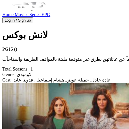
Home
Movies
Series
EPG
Log in / Sign up
لانش بوكس
PG15 ()
Total Seasons
| 1
| كوميدي
Genre
| غادة عادل, جميلة عوض, هشام إسماعيل, فدوى عابد
Cast