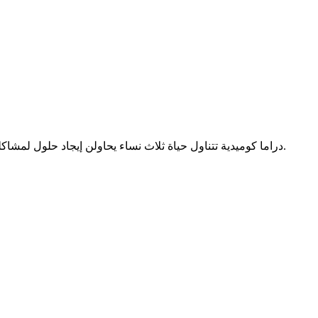
دراما كوميدية تتناول حياة ثلاث نساء يحاولن إيجاد حلول لمشاكلهن ، ومع تصاعد الأحداث يتحولن إلى عصابة ترتكب جرائم مختلفة دفاعاً عن عائلاتهن بطرق غير متوقعة مليئة بالمواقف الطريفة والمفاجآت.