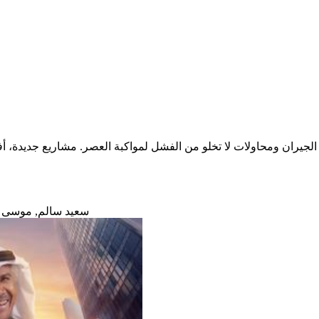
جيران ومحاولات لا تخلو من الفشل لمواكبة العصر. مشاريع جديدة، أف
| سعيد سالم, موسى 