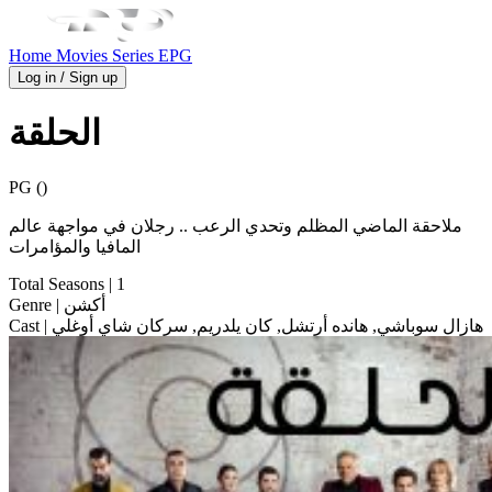
Home
Movies
Series
EPG
Log in / Sign up
الحلقة
PG ()
ملاحقة الماضي المظلم وتحدي الرعب .. رجلان في مواجهة عالم
المافيا والمؤامرات
Total Seasons
| 1
| أكشن
Genre
| هازال سوباشي, هانده أرتشل, كان يلدريم, سركان شاي أوغلي
Cast