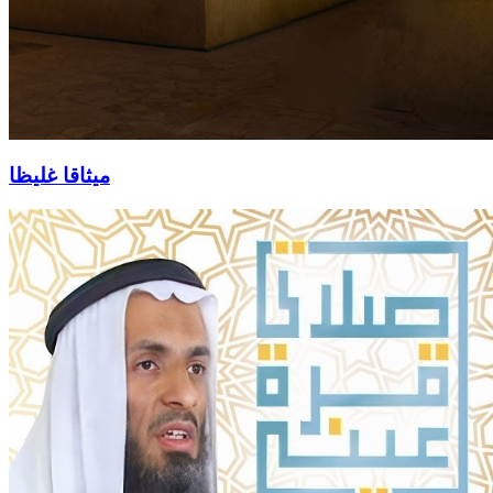
ميثاقا غليظا