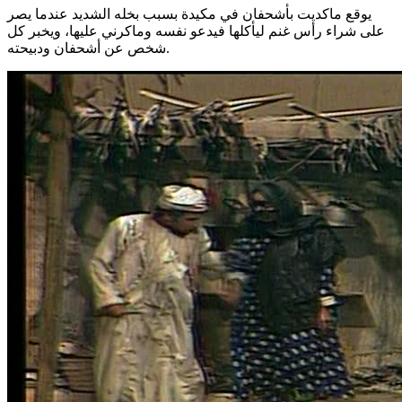
يوقع ماكديت بأشحفان في مكيدة بسبب بخله الشديد عندما يصر
على شراء رأس غنم ليأكلها فيدعو نفسه وماكرني عليها، ويخبر كل
شخص عن أشحفان ودبيحته.