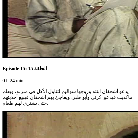
Episode 15: الحلقة 15
0 h 24 min
يدعو أشحفان ابنته وزوجها سواليم لتناول الأكل في منزله، ويعلم
ماكديت فيدعو اكرني وأبو طبر، ويفاجئ بهم أشحفان فيبيع أحذيتهم
حتى يشتري لهم طعام.