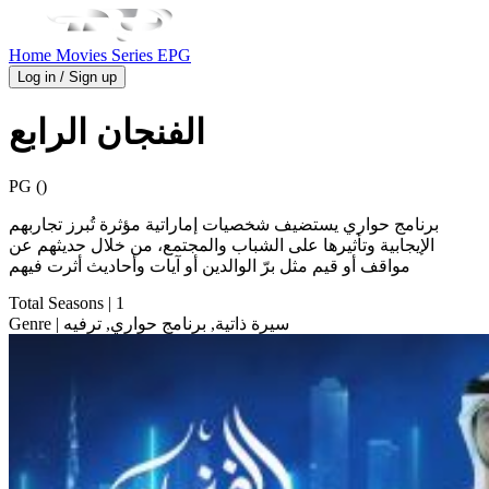
Home
Movies
Series
EPG
Log in / Sign up
الفنجان الرابع
PG ()
برنامج حواري يستضيف شخصيات إماراتية مؤثرة تُبرز تجاربهم
الإيجابية وتأثيرها على الشباب والمجتمع، من خلال حديثهم عن
مواقف أو قيم مثل برّ الوالدين أو آيات وأحاديث أثرت فيهم
Total Seasons
| 1
| سيرة ذاتية, برنامج حواري, ترفيه
Genre