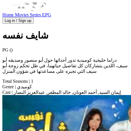
Home
Movies
Series
EPG
Log in / Sign up
شايف نفسه
PG ()
دراما خليجية كوميدية تدور أحداثها حول أبو منصور وصديقه أبو
سيف، اللذين يتشاركان كل تفاصيل حياتهما، في ظل تحكم زوجة أبو
سيف التي تجبره على مساعدتها في شؤون المنزل
Total Seasons
| 1
| كوميدي
Genre
| إيمان السيد, أحمد العونان, خالد المظفر, عبدالعزيز النصار
Cast