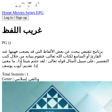
Home
Movies
Series
EPG
Log in / Sign up
غريب اللفظ
PG ()
برنامج تثقيفي يبحث عن بعض الألفاظ التي قد يصعب فهمها عند
القارئ أو السامع لكتاب الله تعالى، فنقوم ببيانه من خلال كتب
التفسير ،على سبيل المثال قوله تعالى : لقد جئتم شيئا إدا.. ما معنى
إدا. تقديم: أيوب يوسف
Total Seasons
| 1
| وثائقي, إسلامي
Genre