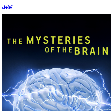
توثيق