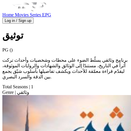
Home
Movies
Series
EPG
Log in / Sign up
توثيق
PG ()
برنامج وثائقي يسلّط الضوء على محطات وشخصيات وأحداث تركت
أثراً في التاريخ، مستندًا إلى الوثائق والشهادات والروايات الموثوقة،
ليقدّم قراءة معمّقة للأحداث ويكشف تفاصيلها بأسلوب شيّق يجمع
بين الدقة والسرد البصري.
Total Seasons
| 1
| وثائقي
Genre