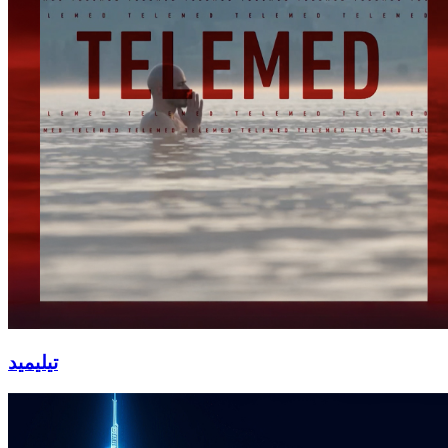
تيليميد