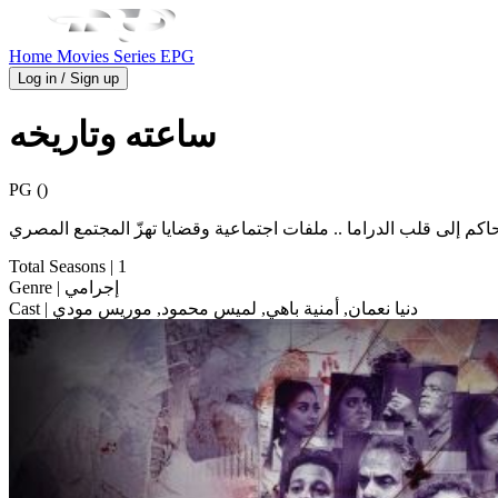
Home
Movies
Series
EPG
Log in / Sign up
ساعته وتاريخه
PG ()
كم إلى قلب الدراما .. ملفات اجتماعية وقضايا تهزّ المجتمع المصري
Total Seasons
| 1
| إجرامي
Genre
| دنيا نعمان, أمنية باهي, لميس محمود, موريس مودي
Cast