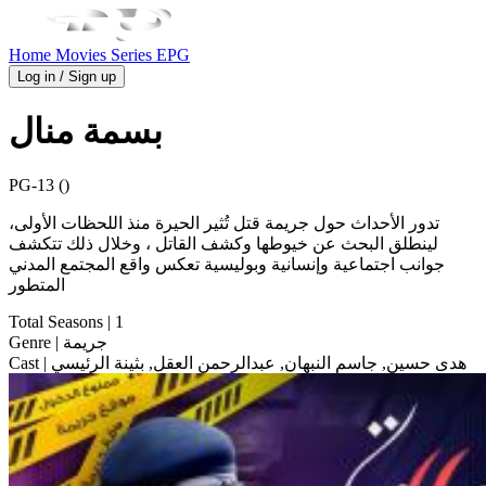
Home
Movies
Series
EPG
Log in / Sign up
بسمة منال
PG-13 ()
تدور الأحداث حول جريمة قتل تُثير الحيرة منذ اللحظات الأولى،
لينطلق البحث عن خيوطها وكشف القاتل ، وخلال ذلك تتكشف
جوانب اجتماعية وإنسانية وبوليسية تعكس واقع المجتمع المدني
المتطور
Total Seasons
| 1
| جريمة
Genre
| هدى حسين, جاسم النبهان, عبدالرحمن العقل, بثينة الرئيسي
Cast