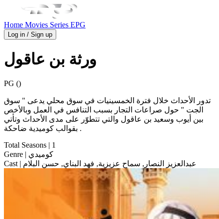
Home
Movies
Series
EPG
Log in / Sign up
ورثة بن عاقول
PG ()
تدور الأحداث خلال فترة الخمسينيات في سوق محلي يدعى " سوق
الجت " حول صراعات التجار بسبب التنافس في العمل وبالأخص
بين أيوب وسعيد بن عاقول والتي تتطوّر على مدى الأحداث وتأتي
بقوالب كوميدية ضاحكة .
Total Seasons
| 1
| كوميدي
Genre
| عبدالعزيز النصار, سماح عزيزية, فهد البناي, حسن البلام
Cast