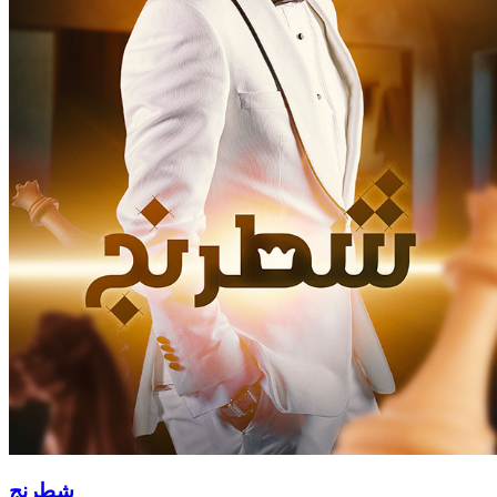
شطرنج