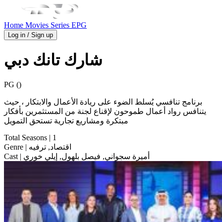
Home
Movies
Series
EPG
Log in / Sign up
شارك تانك دبي
PG ()
برنامج تنافسي يُسلط الضوء على ريادة الأعمال والابتكار ، حيث
يتنافس رواد أعمال طموحون لإقناع لجنة من المستثمرين بأفكار
مبتكرة ومشاريع تجارية تستحق التمويل
Total Seasons
| 1
| اقتصاد, ترفيه
Genre
| أميرة سجواني, فيصل بلهول, إيلي خوري
Cast