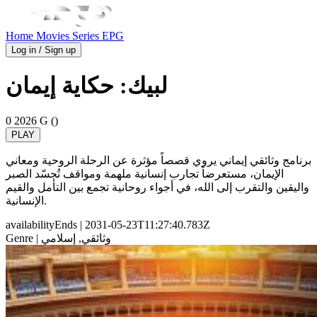
Home
Movies
Series
EPG
Log in / Sign up
لبيك: حكاية إيمان
0
2026
G ()
PLAY
برنامج وثائقي إيماني يروي قصصاً مؤثرة عن الرحلة الروحية ومعاني
الإيمان، مستعرضاً تجارب إنسانية ملهمة ومواقف تُجسّد الصبر
واليقين والتقرب إلى الله، في أجواء روحانية تجمع بين التأمل والقيم
الإنسانية.
availabilityEnds
| 2031-05-23T11:27:40.783Z
| وثائقي, إسلامي
Genre