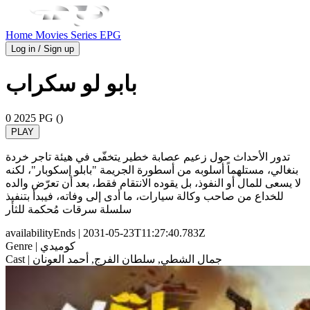
Home
Movies
Series
EPG
Log in / Sign up
بابو لو سكراب
0
2025
PG ()
PLAY
تدور الأحداث حول زعيم عصابة خطير يتخفّى في هيئة تاجر خردة
بنغالي، مستلهماً أسلوبه من أسطورة الجريمة "بابلو إسكوبار"، لكنه
لا يسعى للمال أو النفوذ، بل يقوده الانتقام فقط، بعد أن تعرّض والده
للخداع من صاحب وكالة سيارات، ما أدى إلى وفاته، فيبدأ بتنفيذ
سلسلة سرقات مُحكمة للثأر
availabilityEnds
| 2031-05-23T11:27:40.783Z
| كوميدي
Genre
| جمال الشطي, سلطان الفرج, أحمد العونان
Cast