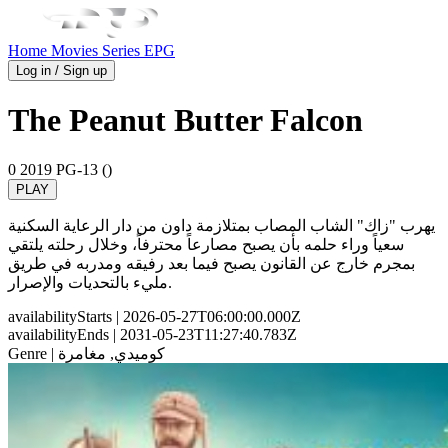
Home
Movies
Series
EPG
Log in / Sign up
The Peanut Butter Falcon
0
2019
PG-13 ()
PLAY
يهرب "زاك" الشاب المصاب بمتلازمة داون من دار الرعاية السكنية
سعياً وراء حلمه بأن يصبح مصارعاً محترفاً، وخلال رحلته يلتقي
بمجرم خارج عن القانون يصبح فيما بعد رفيقه ومدربه في طريق
مليء بالتحديات والإصرار.
availabilityStarts
| 2026-05-27T06:00:00.000Z
availabilityEnds
| 2031-05-23T11:27:40.783Z
| كوميدي, مغامرة
Genre