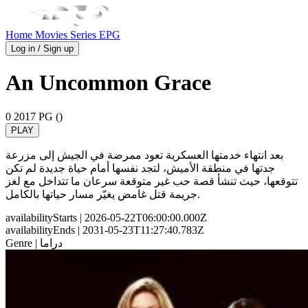
Home
Movies
Series
EPG
Log in / Sign up
⁠An Uncommon Grace
0
2017
PG ()
PLAY
بعد انتهاء خدمتها العسكرية تعود ممرضة في الجيش إلى مزرعة
جدتها في منطقة الأميش، لتجد نفسها أمام حياة جديدة لم تكن
تتوقعها، حيث تنشأ قصة حب غير متوقعة سرعان ما تتداخل مع لغز
جريمة قتل غامض يغيّر مسار حياتها بالكامل.
availabilityStarts
| 2026-05-22T06:00:00.000Z
availabilityEnds
| 2031-05-23T11:27:40.783Z
| دراما
Genre