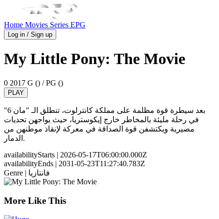
Home
Movies
Series
EPG
Log in / Sign up
My Little Pony: The Movie
0
2017
G () / PG ()
PLAY
بعد سيطرة قوة مظلمة على مملكة كانترلوت، تنطلق الـ "مان 6"
في رحلة مليئة بالمخاطر خارج إيكوستريا، حيث يواجهن تحديات
مصيرية ويكتشفن قوة الصداقة في معركة لإنقاذ موطنهن من
الدمار.
availabilityStarts
| 2026-05-17T06:00:00.000Z
availabilityEnds
| 2031-05-23T11:27:40.783Z
| فانتازيا
Genre
More Like This