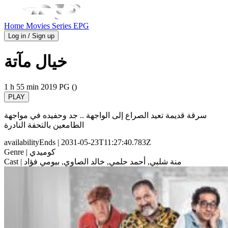
Home
Movies
Series
EPG
Log in / Sign up
خيال مآتة
1 h 55 min
2019
PG ()
PLAY
سرقة قديمة تعيد الصراع إلى الواجهة .. جد وحفيده في مواجهة
الطامعين بالتحفة النادرة
availabilityEnds
| 2031-05-23T11:27:40.783Z
| كوميدي
Genre
| منة شلبي, أحمد حلمي, خالد الصاوي, بيومي فؤاد
Cast