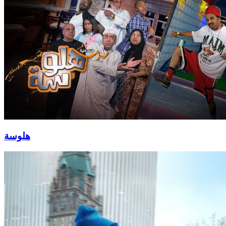
هلوسة